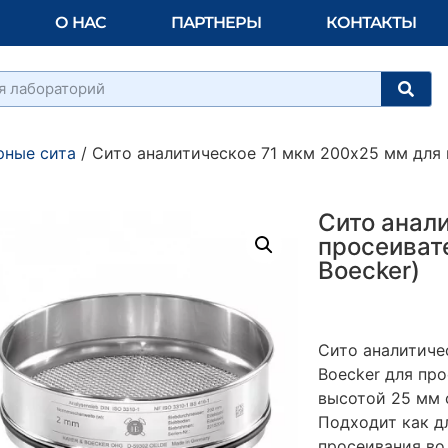
О НАС
ПАРТНЕРЫ
КОНТАКТЫ
рные сита
/ Сито аналитическое 71 мкм 200х25 мм для п
Сито анал
просеивате
Boecker)
Сито аналитиче
Boecker для пр
высотой 25 мм 
Подходит как дл
просеивания во