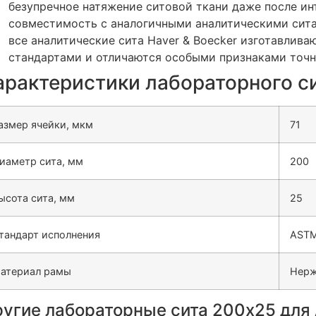
безупречное натяжение ситовой ткани даже после ин
совместимость с аналогичными аналитическими сит
все аналитические сита
Haver & Boecker
изготавлива
стандартами и отличаются особыми признаками точн
арактеристики лабораторного си
азмер ячейки, мкм
71
иаметр сита, мм
200
ысота сита, мм
25
тандарт исполнения
ASTM
атериал рамы
Нерж
угие лабораторные сита 200х25 для