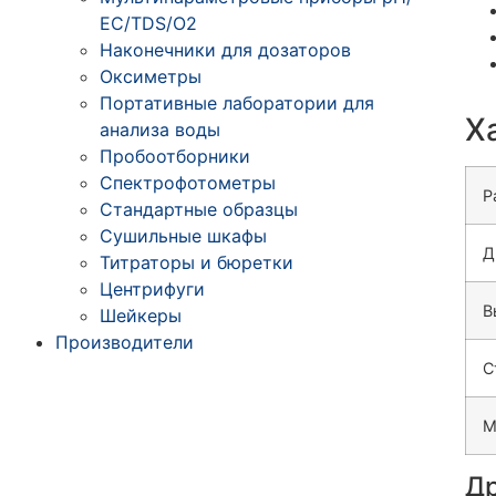
ЕС/TDS/О2
Наконечники для дозаторов
Оксиметры
Портативные лаборатории для
Х
анализа воды
Пробоотборники
Спектрофотометры
Р
Стандартные образцы
Сушильные шкафы
Д
Титраторы и бюретки
Центрифуги
В
Шейкеры
Производители
С
М
Др