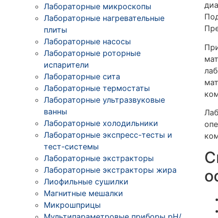
диа
Лабораторные микроскопы
Под
Лабораторные нагревательные
Пре
плиты
Лабораторные насосы
При
Лабораторные роторные
мат
испарители
лаб
Лабораторные сита
мат
Лабораторные термостаты
ком
Лабораторные ультразвуковые
ванны
Лаб
Лабораторные холодильники
опе
Лабораторные экспресс-тесты и
ком
тест-системы
С
Лабораторные экстракторы
Лабораторные экстракторы жира
о
Лиофильные сушилки
Магнитные мешалки
Микрошприцы
Мультипараметровые приборы рН/