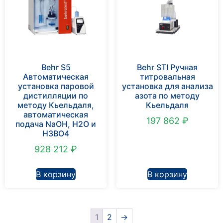
Behr S5
Behr STI Ручная
Автоматическая
титровальная
установка паровой
установка для анализа
дистилляции по
азота по методу
методу Кьельдаля,
Кьельдаля
автоматическая
197 862
₽
подача NaOH, H2O и
H3BO4
928 212
₽
В корзину
В корзину
1
2
→