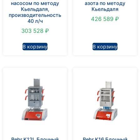
насосом по методу
азота по методу
Кьельдаля,
Кьельдаля
производительность
426 589
₽
40 л/ч
303 528
₽
В корзину
В корзину
Behr K12L Блочный
Behr K16 Блочный