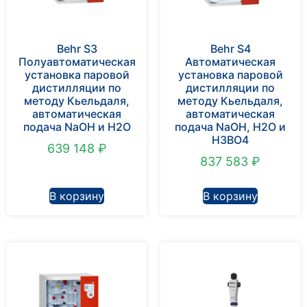
Behr S3
Behr S4
Полуавтоматическая
Автоматическая
установка паровой
установка паровой
дистилляции по
дистилляции по
методу Кьельдаля,
методу Кьельдаля,
автоматическая
автоматическая
подача NaOH и H2O
подача NaOH, H2O и
H3BO4
639 148
₽
837 583
₽
В корзину
В корзину