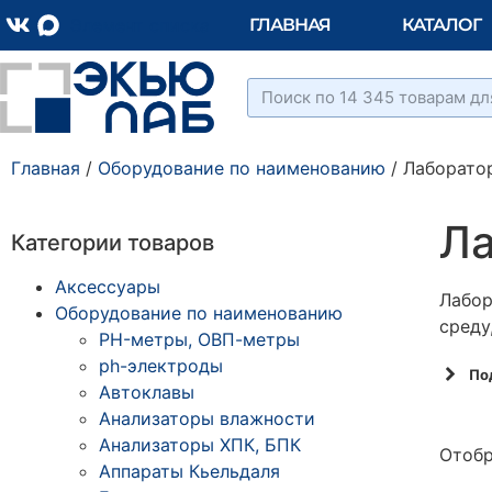
Элемент списка
ГЛАВНАЯ
КАТАЛОГ
Главная
/
Оборудование по наименованию
/ Лаборато
Ла
Категории товаров
Аксессуары
Лабор
Оборудование по наименованию
среду
PH-метры, ОВП-метры
ph-электроды
По
Автоклавы
Анализаторы влажности
Анализаторы ХПК, БПК
Отобр
Аппараты Кьельдаля