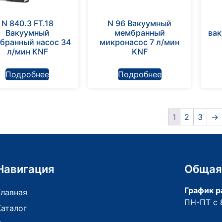
N 840.3 FT.18
N 96 Вакуумный
Вакуумный
мембранный
вак
бранный насос 34
микронасос 7 л/мин
л/мин KNF
KNF
Подробнее
Подробнее
1
2
3
→
Навигация
Общая
График р
Главная
ПН-ПТ с 
Каталог