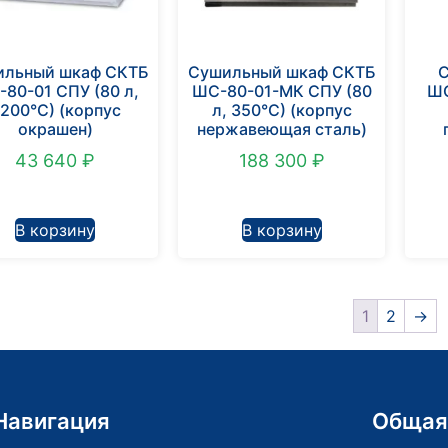
ильный шкаф СКТБ
Сушильный шкаф СКТБ
80-01 СПУ (80 л,
ШС-80-01-МК СПУ (80
ШС
200°С) (корпус
л, 350°С) (корпус
окрашен)
нержавеющая сталь)
43 640
₽
188 300
₽
В корзину
В корзину
1
2
→
Навигация
Общая