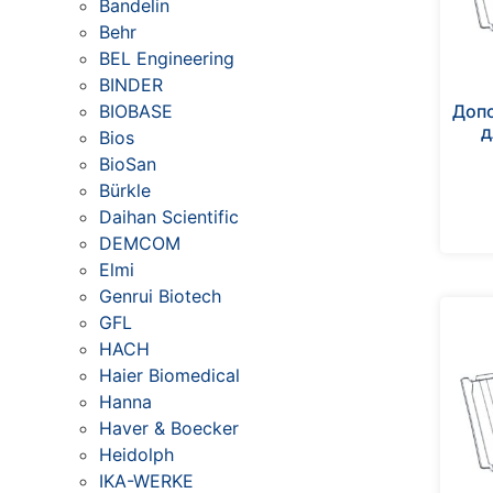
Bandelin
Behr
BEL Engineering
BINDER
Доп
BIOBASE
д
Bios
BioSan
Bürkle
Daihan Scientific
DEMCOM
Elmi
Genrui Biotech
GFL
HACH
Haier Biomedical
Hanna
Haver & Boecker
Heidolph
IKA-WERKE