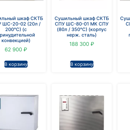
ильный шкаф СКТБ
Сушильный шкаф СКТБ
Суш
 ШС-20-02 (20л /
СПУ ШС-80-01 МК СПУ
С
200°С) (с
(80л / 350°С) (корпус
ринудительной
нерж. сталь)
конвекцией)
188 300
₽
62 900
₽
В корзину
В корзину