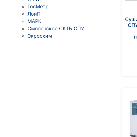
ГосМетр
ЛоиП
Суш
МАРК
СПУ
Смоленское СКТБ СПУ
Экросхим
п