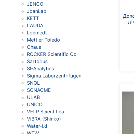
JENCO
JoanLab
Доп
KETT
дл
LAUDA
Locmedt
Mettler Toledo
Ohaus
ROCKER Scientific Co
Sartorius
SI-Analytics
Sigma Laborzentrifugen
SNOL
SONACME
ULAB
UNICO
VELP Scientifica
ViBRA (Shinko)
Water-i.d
WTW