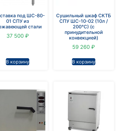
ставка под ШС-80-
Сушильный шкаф СКТБ
01 СПУ из
СПУ ШС-10-02 (10л /
ржавеющей стали
200°С) (с
принудительной
37 500
₽
конвекцией)
59 260
₽
В корзину
В корзину