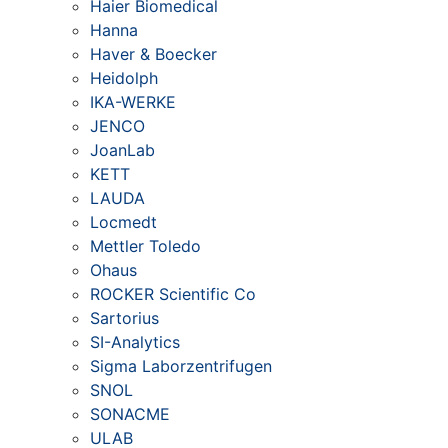
Haier Biomedical
Hanna
Haver & Boecker
Heidolph
IKA-WERKE
JENCO
JoanLab
KETT
LAUDA
Locmedt
Mettler Toledo
Ohaus
ROCKER Scientific Co
Sartorius
SI-Analytics
Sigma Laborzentrifugen
SNOL
SONACME
ULAB