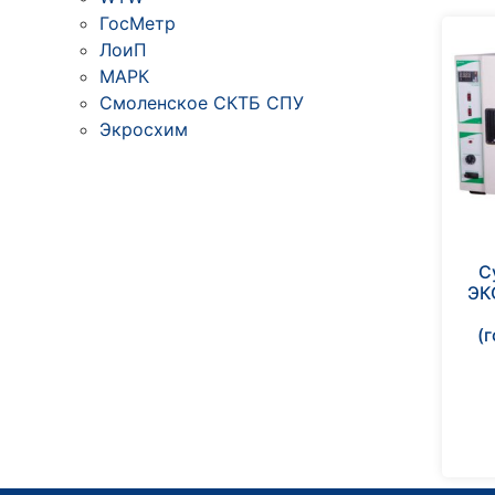
ГосМетр
ЛоиП
МАРК
Смоленское СКТБ СПУ
Экросхим
С
ЭК
(