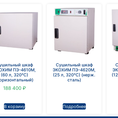
ушильный шкаф
Сушильный шкаф
ОХИМ ПЭ-4610М,
ЭКОХИМ ПЭ-4620М,
ЭК
(60 л, 320°С)
(25 л, 320°С) (нерж.
(12
горизонтальный)
сталь)
188 400
₽
В корзину
Подробнее