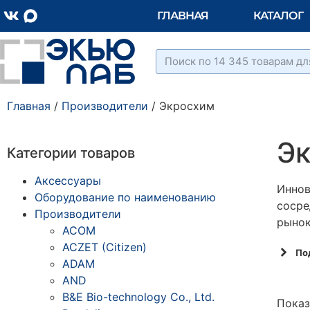
Элемент списка
ГЛАВНАЯ
КАТАЛОГ
Главная
/
Производители
/ Экросхим
Э
Категории товаров
Аксессуары
Иннов
Оборудование по наименованию
сосре
Производители
рынок
ACOM
ACZET (Citizen)
По
ADAM
AND
B&E Bio-technology Co., Ltd.
Показ