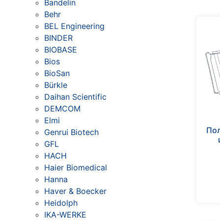
Bandelin
Behr
BEL Engineering
BINDER
BIOBASE
Bios
BioSan
Bürkle
Daihan Scientific
DEMCOM
Elmi
Пол
Genrui Biotech
GFL
HACH
Haier Biomedical
Hanna
Haver & Boecker
Heidolph
IKA-WERKE