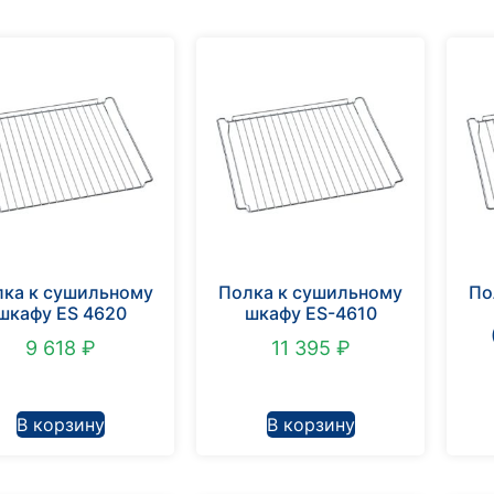
ка к сушильному
Полка к сушильному
По
шкафу ES 4620
шкафу ES-4610
9 618
₽
11 395
₽
В корзину
В корзину