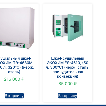
Сушильный шкаф
Шкаф сушильный
ОХИМ ПЭ-4630М,
ЭКОХИМ ES-4610, (50
0 л, 320°С) (нерж.
л, 300°С) (нерж. сталь,
сталь)
принудительная
конвекция)
216 000
₽
85 000
₽
В корзину
В корзину