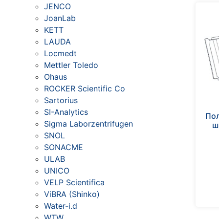
JENCO
JoanLab
KETT
LAUDA
Locmedt
Mettler Toledo
Ohaus
ROCKER Scientific Co
Sartorius
SI-Analytics
Пол
Sigma Laborzentrifugen
ш
SNOL
SONACME
ULAB
UNICO
VELP Scientifica
ViBRA (Shinko)
Water-i.d
WTW